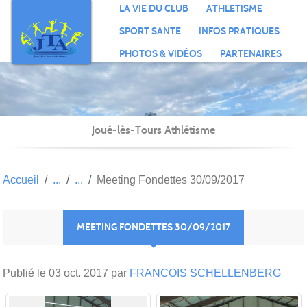
Panneau de gestion des cookies
LA VIE DU CLUB
ATHLETISME
SPORT SANTE
INFOS PRATIQUES
PHOTOS & VIDÉOS
PARTENAIRES
Joué-lès-Tours Athlétisme
Accueil
Meeting Fondettes 30/09/2017
MEETING FONDETTES 30/09/2017
Publié le
03 oct. 2017
par
FRANCOIS SCHELLENBERG