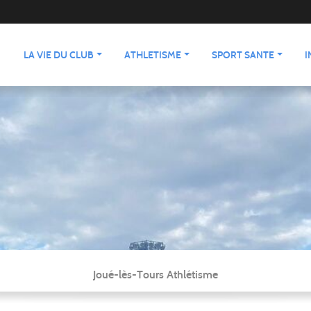
LA VIE DU CLUB
ATHLETISME
SPORT SANTE
I
Joué-lès-Tours Athlétisme