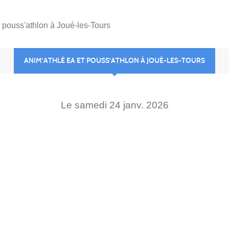
 pouss'athlon à Joué-les-Tours
ANIM'ATHLÉ EA ET POUSS'ATHLON À JOUÉ-LES-TOURS
Le
samedi
24
janv.
2026