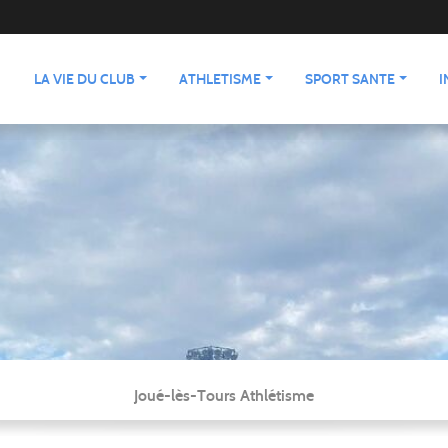
LA VIE DU CLUB
ATHLETISME
SPORT SANTE
I
Joué-lès-Tours Athlétisme