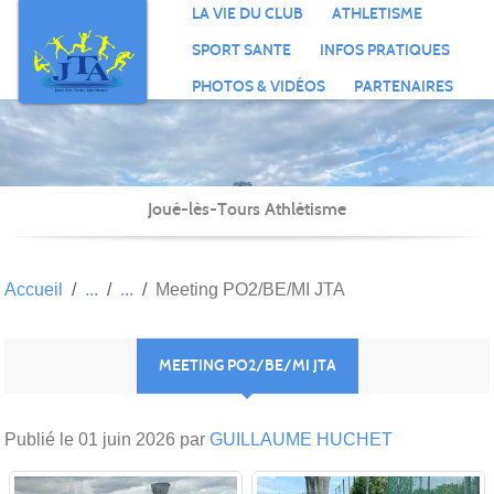
Panneau de gestion des cookies
LA VIE DU CLUB
ATHLETISME
SPORT SANTE
INFOS PRATIQUES
PHOTOS & VIDÉOS
PARTENAIRES
Joué-lès-Tours Athlétisme
Accueil
Meeting PO2/BE/MI JTA
MEETING PO2/BE/MI JTA
Publié le
01 juin 2026
par
GUILLAUME HUCHET