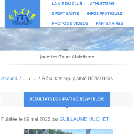
Panneau de gestion des cookies
LA VIE DU CLUB
ATHLETISME
SPORT SANTE
INFOS PRATIQUES
PHOTOS & VIDÉOS
PARTENAIRES
Joué-lès-Tours Athlétisme
Accueil
Résultats equip'athlé BE/MI Blois
RÉSULTATS EQUIP'ATHLÉ BE/MI BLOIS
Publiée le
09 mai 2026
par
GUILLAUME HUCHET