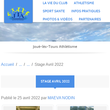
Panneau de gestion des cookies
LA VIE DU CLUB
ATHLETISME
SPORT SANTE
INFOS PRATIQUES
PHOTOS & VIDÉOS
PARTENAIRES
Joué-lès-Tours Athlétisme
Accueil
Stage Avril 2022
STAGE AVRIL 2022
Publié le
25 avril 2022
par
MAEVA NODIN