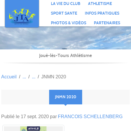
Panneau de gestion des cookies
LA VIE DU CLUB
ATHLETISME
SPORT SANTE
INFOS PRATIQUES
PHOTOS & VIDÉOS
PARTENAIRES
Joué-lès-Tours Athlétisme
Accueil
JNMN 2020
JNMN 2020
Publié le
17 sept. 2020
par
FRANCOIS SCHELLENBERG