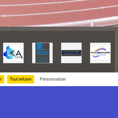
r
Tout refuser
Personnaliser
252717
visites
Informations légales
Signaler un contenu inapproprié