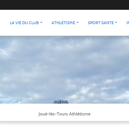
LA VIE DU CLUB
ATHLETISME
SPORT SANTE
I
Joué-lès-Tours Athlétisme