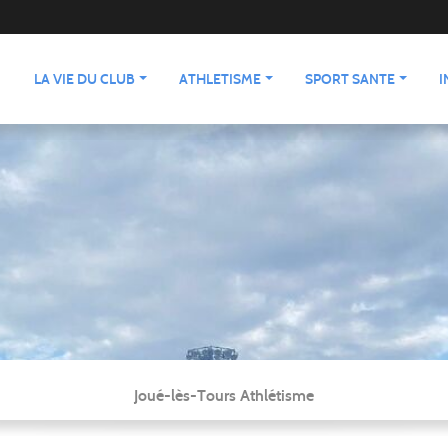
LA VIE DU CLUB
ATHLETISME
SPORT SANTE
I
Joué-lès-Tours Athlétisme