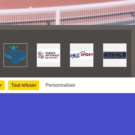
r
Tout refuser
Personnaliser
252734
visites
Informations légales
Signaler un contenu inapproprié