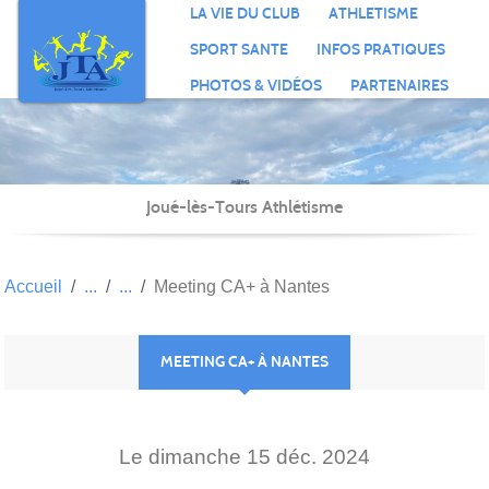
Panneau de gestion des cookies
LA VIE DU CLUB
ATHLETISME
SPORT SANTE
INFOS PRATIQUES
PHOTOS & VIDÉOS
PARTENAIRES
Joué-lès-Tours Athlétisme
Accueil
Meeting CA+ à Nantes
MEETING CA+ À NANTES
Le
dimanche
15
déc.
2024