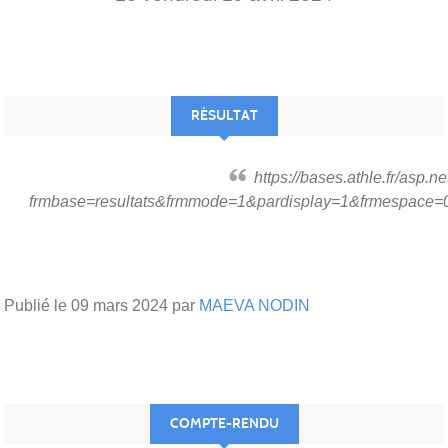
RÉSULTAT
https://bases.athle.fr/asp.net/liste.aspx?
frmbase=resultats&frmmode=1&pardisplay=1&frmespace=
Publié le
09 mars 2024
par
MAEVA NODIN
COMPTE-RENDU