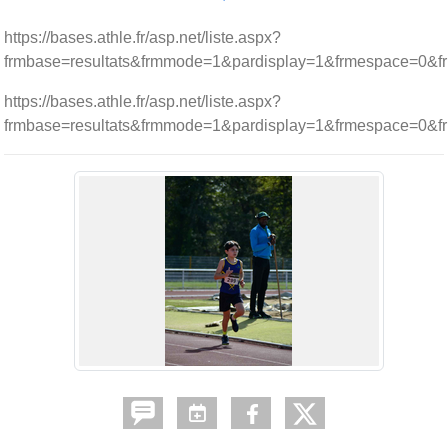
https://bases.athle.fr/asp.net/liste.aspx?
frmbase=resultats&frmmode=1&pardisplay=1&frmespace=0&f
https://bases.athle.fr/asp.net/liste.aspx?
frmbase=resultats&frmmode=1&pardisplay=1&frmespace=0&f